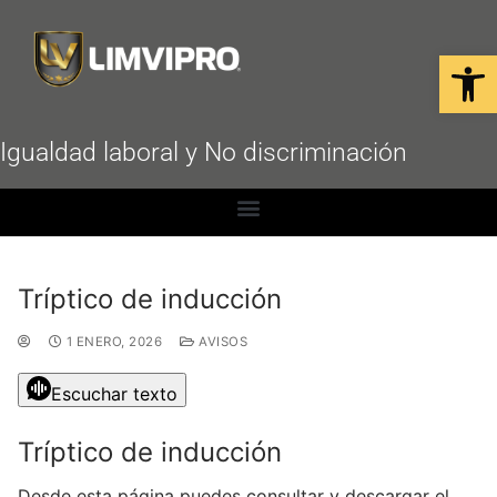
Open
Igualdad laboral y No discriminación
Tríptico de inducción
1 ENERO, 2026
AVISOS
Escuchar texto
Tríptico de inducción
Desde esta página puedes consultar y descargar el