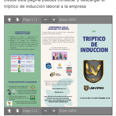
tríptico de inducción laboral a la empresa
Page
1
/
2
Zoom
100%
Page
1
/
2
Zoom
100%