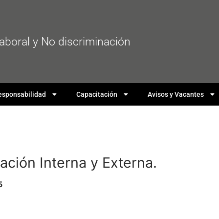
laboral y No discriminación
esponsabilidad
Capacitación
Avisos y Vacantes
ción Interna y Externa.
5