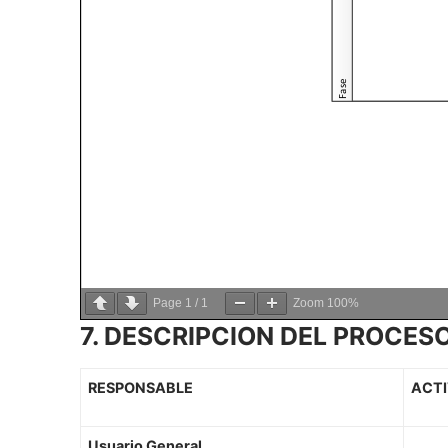
Page
1
/
1
Zoom
100%
7. DESCRIPCION DEL PROCESO
RESPONSABLE
ACTI
Usuario General