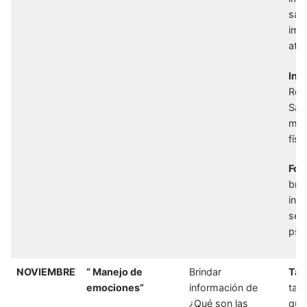
salu
imp
ate
Inf
Res
Sal
mane
físi
Foll
bri
inf
serv
psic
NOVIEMBRE
“ Manejo de
Brindar
Tal
emociones”
información de
tall
¿Qué son las
que