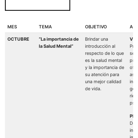
MES
TEMA
OBJETIVO
ACT
OCTUBRE
“La importancia de
Brindar una
Vid
la Salud Mental”
introducción al
Pre
respecto de lo que
serv
es la salud mental
psi
y la importancia de
ofe
su atención para
así
una mejor calidad
int
de vida.
gen
rie
psi
Pla
Don
inf
imp