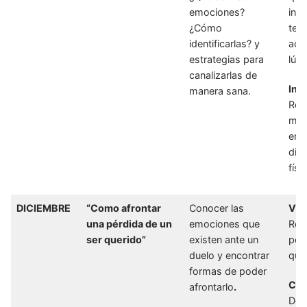
emociones?
inf
¿Cómo
tem
identificarlas? y
act
estrategias para
lúdi
canalizarlas de
Inf
manera sana.
Res
man
emo
digi
físi
DICIEMBRE
“Como afrontar
Conocer las
Vid
una pérdida de un
emociones que
Rel
ser querido”
existen ante un
pér
duelo y encontrar
que
formas de poder
Cue
afrontarlo
.
Don