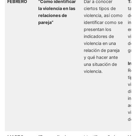
FEBRERO
“Como identificar
Dar a conocer
Tal
la violencia en las
ciertos tipos de
tall
relaciones de
violencia, así como
don
pareja”
identificar como se
inf
presentan los
ento
indicadores de
viol
violencia en una
de 
relación de pareja
gru
y qué hacer ante
Inf
una situación de
Res
violencia.
tipo
vio
dire
ins
acu
vivi
de v