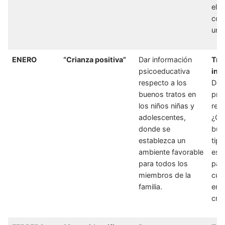
el 
cóm
un 
ENERO
“Crianza positiva”
Dar información
Trí
psicoeducativa
inf
respecto a los
Don
buenos tratos en
pre
los niños niñas y
rel
adolescentes,
¿Qu
donde se
bue
establezca un
tip
ambiente favorable
est
para todos los
pad
miembros de la
cui
familia.
ento
cria