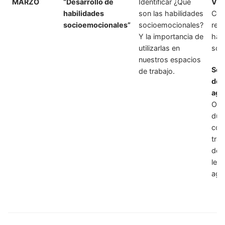
MARZO
“Desarrollo de
Identificar ¿Qué
Vid
habilidades
son las habilidades
Con
socioemocionales”
socioemocionales?
res
Y la importancia de
hab
utilizarlas en
soc
nuestros espacios
Sem
de trabajo.
de
agr
Obs
dul
com
tra
de l
le 
agr