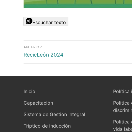
Escuchar texto
ANTERIOR
RecicLeón 2024
Inicio
Política 
Capacitación
Política
discrimi
Sistema de Gestión Integral
Política
Tríptico de inducción
vida lab