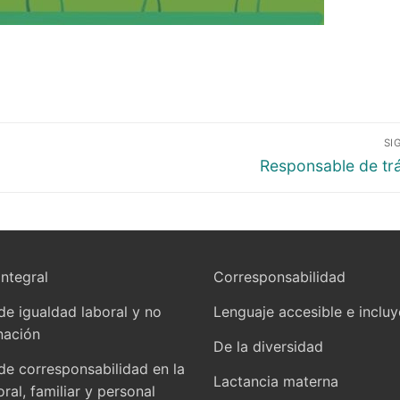
SI
Responsable de tr
integral
Corresponsabilidad
 de igualdad laboral y no
Lenguaje accesible e inclu
nación
De la diversidad
 de corresponsabilidad en la
Lactancia materna
oral, familiar y personal