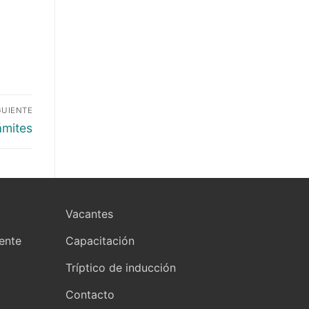
GUIENTE
ámites
Vacantes
yente
Capacitación
Tríptico de inducción
Contacto