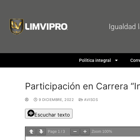
Igualdad 
Política integral
Corr
Participación en Carrera “
9 DICIEMBRE, 2022
AVISOS
Escuchar texto
Page
1
/
3
Zoom
100%