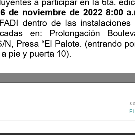
SI
El