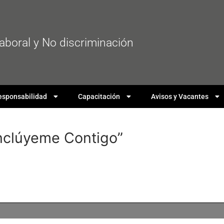
laboral y No discriminación
esponsabilidad
Capacitación
Avisos y Vacantes
Inclúyeme Contigo”