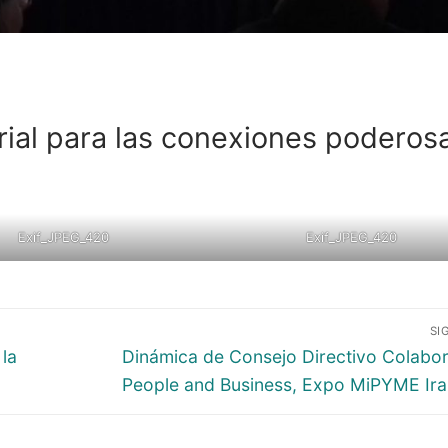
ial para las conexiones poderosa
Exif_JPEG_420
Exif_JPEG_420
SI
la
Dinámica de Consejo Directivo Colabor
People and Business, Expo MiPYME Ir