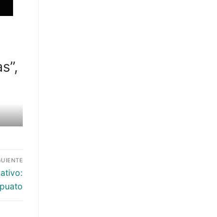
s”,
GUIENTE
ativo:
apuato