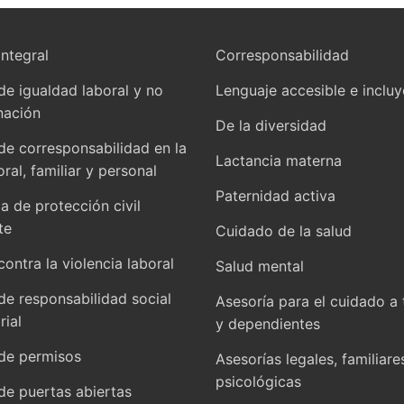
integral
Corresponsabilidad
 de igualdad laboral y no
Lenguaje accesible e inclu
nación
De la diversidad
 de corresponsabilidad en la
Lactancia materna
oral, familiar y personal
Paternidad activa
 de protección civil
te
Cuidado de la salud
contra la violencia laboral
Salud mental
 de responsabilidad social
Asesoría para el cuidado a 
ial
y dependientes
 de permisos
Asesorías legales, familiare
psicológicas
 de puertas abiertas