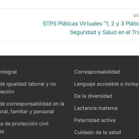
SI
STPS Pláticas Virtuales “1, 2 y 3 Pláti
Seguridad y Salud en el Tr
integral
Corresponsabilidad
 de igualdad laboral y no
Lenguaje accesible e inclu
nación
De la diversidad
 de corresponsabilidad en la
Lactancia materna
oral, familiar y personal
Paternidad activa
 de protección civil
te
Cuidado de la salud