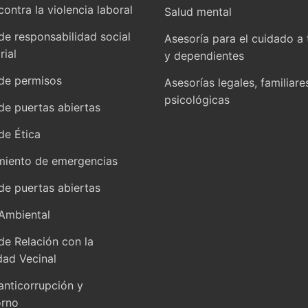
contra la violencia laboral
Salud mental
 de responsabilidad social
Asesoría para el cuidado a 
ial
y dependientes
 de permisos
Asesorías legales, familiare
psicológicas
 de puertas abiertas
de Ética
miento de emergencias
 de puertas abiertas
 Ambiental
 de Relación con la
ad Vecinal
 anticorrupción y
orno