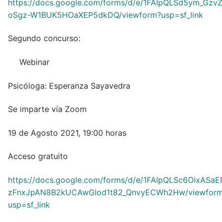
https://docs.google.com/forms/d/e/1FAIpQLSd5ym_Gz
oSgz-W1BUK5HOaXEP5dkDQ/viewform?usp=sf_link
Segundo concurso:
Webinar
Psicóloga: Esperanza Sayavedra
Se imparte vía Zoom
19 de Agosto 2021, 19:00 horas
Acceso gratuito
https://docs.google.com/forms/d/e/1FAIpQLSc6OixASaE
zFnxJpAN8B2kUCAwGIod1t82_QnvyECWh2Hw/viewfor
usp=sf_link